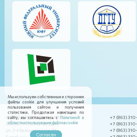
Мы используем собственные и сторонние
файлы cookie для улучшения условий
пользования сайтом и получения
статистики. Продолжая навигацию по
© 2025 МБОУ «Школа № 87»
+7 (863) 310
сайту, вы соглашаетесь с
Политикой в
области использования файлов cookie
344091, г. Ростов-на-Дону
+7 (863) 310
ул. 2-я Краснодарская, 94
+7 (863) 310
Согласен
E-mail:
mou_soch_87@mail.ru
+7 (863) 310