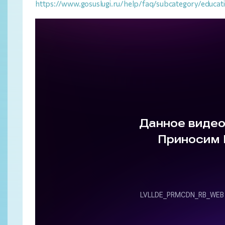
https://www.gosuslugi.ru/help/faq/subcategory/educa