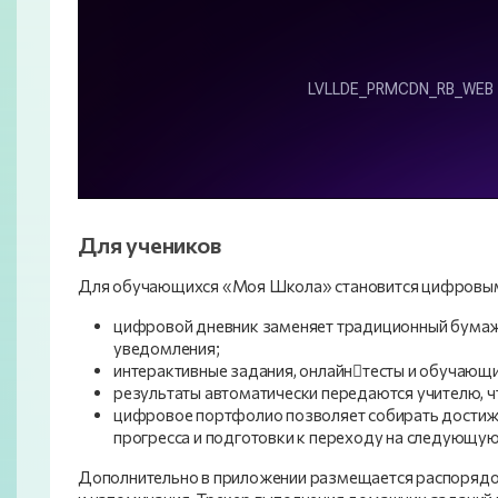
Для учеников
Для обучающихся «Моя Школа» становится цифровым
цифровой дневник заменяет традиционный бумажн
уведомления;
интерактивные задания, онлайн￿тесты и обучающ
результаты автоматически передаются учителю, ч
цифровое портфолио позволяет собирать достиж
прогресса и подготовки к переходу на следующую
Дополнительно в приложении размещается распорядок 