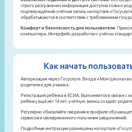
строго разграничен: информация доступна только ро
подтверждённая учётная запись на портале «Госуслуг
обрабатываются в соответствии с требованиями госуд
Комфорт и безопасность для пользователя.
Приложе
компьютера. Интерфейс разработан с учётом стандарта
Как начать пользоват
Авторизация через Госуслуги. Вход в «Моя Школа» в
родителя и для ученика.
Регистрация ребёнка в ЕСИА. Выполняется в связке с 
ребёнку ещё нет 14 лет, учётную запись создаёт родит
Регулярно обновляйте сведения в профиле обучающего
сервисов и своевременного получения уведомлений.
Подробные инструкции размещены на портале «Госусл