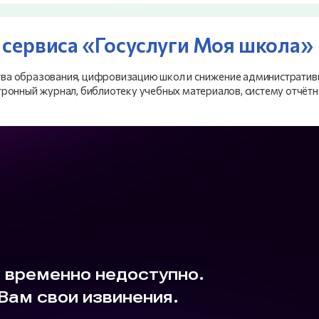
 сервиса «Госуслуги Моя школа»
ва образования, цифровизацию школ и снижение административ
ронный журнал, библиотеку учебных материалов, систему отчётн