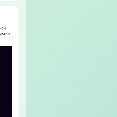
ной
ости и