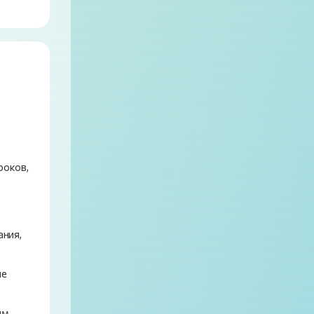
роков,
ания,
ые
ым