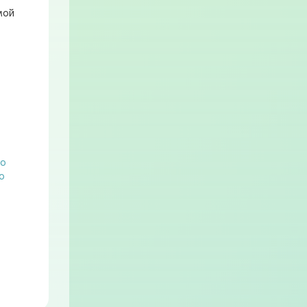
мой
по
о