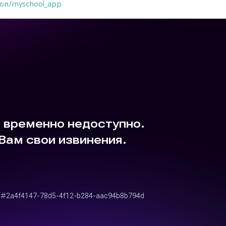
tion/myschool_app