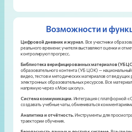
Возможности и функ
Цифровой дневник и журнал.
Все участники образов
реального времени: учителя выставляют оценки и отме
контролируют прогресс.
Библиотека верифицированных материалов (УБ ЦО
образовательного контента (УБ ЦОК) — национальный 
видео, тестов и методических материалов от ведущих
электронных образовательных ресурсов. Все материалы
напрямую через «Мою школу».
Система коммуникации.
Интеграция с платформой «С
создавать учебные чаты, обмениваться комментариям
Аналитика и отчётность.
Инструменты для просмотра 
траектории обучения.
Безопасность данных и доступ к системе.
Все сведен