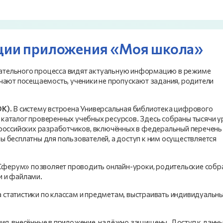
ции приложения «Моя школа»
ательного процесса видят актуальную информацию в режиме
чают посещаемость, ученики не пропускают задания, родители
К).
В систему встроена Универсальная библиотека цифрового
каталог проверенных учебных ресурсов. Здесь собраны тысячи у
 российских разработчиков, включённых в федеральный перечень
 бесплатны для пользователей, а доступ к ним осуществляется
ферум» позволяет проводить онлайн-уроки, родительские собр
и и файлами.
статистики по классам и предметам, выстраивать индивидуальн
ия, внесённые в приложение, надёжно защищены. Доступ к данн