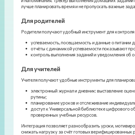
и напоминания. Трекер выполнения домашних заданий
лучше планировать время и не пропускать важные зада
Для родителей
Родители получают удобный инструмент для контроля
успеваемость, посещаемость и данные о питании д
отчёты с динамикой успеваемости показывают про
контроль выполнения заданий и уведомления об о
Для учителей
Учителя получают удобные инструменты для планирова
электронный журнал и дневник: выставление оце
рутины;
планирование уроков и отслеживание индивидуаль
доступ к Универсальной библиотеке цифрового о
проверенных учебных ресурсов.
Интеграция позволяет разнообразить уроки, мотивиро
снижать нагрузку за счёт готовых верифицированных 