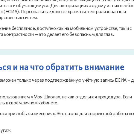
дителю и обучающемуся. Для авторизации каждому из них необ
и» (ЕСИА). Персональные данные хранятся централизованно и
арственных систем.
ние бесплатное, доступно как на мобильном устройстве, так и с
 контрастности — это делает его безопасным для глаз.
ься и на что обратить внимание
озможен только через подтверждённую учётную запись ЕСИА – д
использованием «Моя Школа», не как отдельная процедура. Если
ель в своём личном кабинете.
ся при любых изменениях. Это важно для корректной работы вс
уги»: