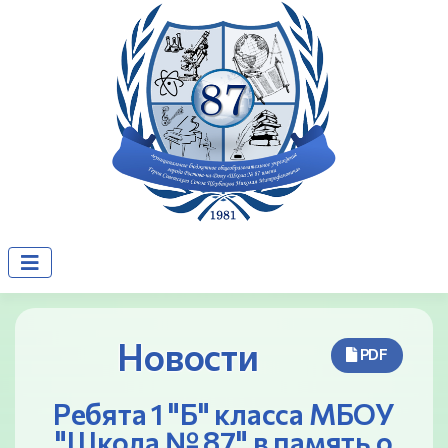
Новости
PDF
Ребята 1 "Б" класса МБОУ
"Школа № 87" в память о