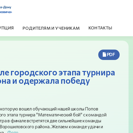
УПЦИЯ
КОНТАКТЫ
РОДИТЕЛЯМ И УЧЕНИКАМ
PDF
ле городского этапа турнира
она и одержала победу
 в которую вошел обучающий нашей школы Попов
ого этапа турнира "Математический бой" с командой
тра в финале встретятся две сильнейшие команды
 Ворошиловского района. Желаем команде удачи и
ана.
Фото