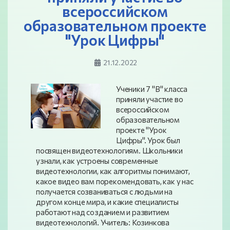
всероссийском
образовательном проекте
"Урок Цифры"
21.12.2022
Ученики 7 "В" класса
приняли участие во
всероссийском
образовательном
проекте "Урок
Цифры". Урок был
посвящен видеотехнологиям. Школьники
узнали, как устроены современные
видеотехнологии, как алгоритмы понимают,
какое видео вам порекомендовать, как у нас
получается созваниваться с людьми на
другом конце мира, и какие специалисты
работают над созданием и развитием
видеотехнологий. Учитель: Козинкова