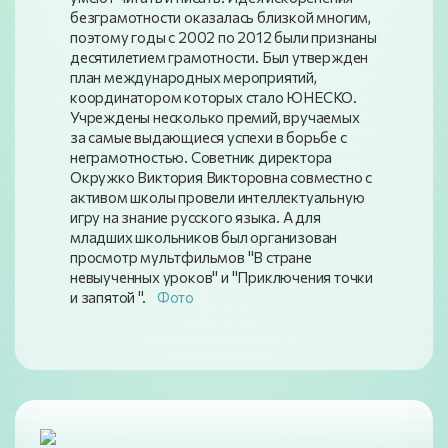
безграмотности оказалась близкой многим,
поэтому годы с 2002 по 2012 были признаны
десятилетием грамотности. Был утвержден
план международных мероприятий,
координатором которых стало ЮНЕСКО.
Учреждены несколько премий, вручаемых
за самые выдающиеся успехи в борьбе с
неграмотностью. Советник директора
Окружко Виктория Викторовна совместно с
активом школы провели интеллектуальную
игру на знание русского языка. А для
младших школьников был организован
просмотр мультфильмов "В стране
невыученных уроков" и "Приключения точки
и запятой ".
Фото