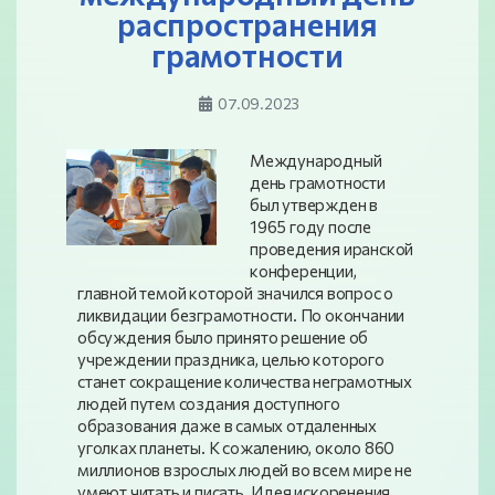
распространения
грамотности
07.09.2023
Международный
день грамотности
был утвержден в
1965 году после
проведения иранской
конференции,
главной темой которой значился вопрос о
ликвидации безграмотности. По окончании
обсуждения было принято решение об
учреждении праздника, целью которого
станет сокращение количества неграмотных
людей путем создания доступного
образования даже в самых отдаленных
уголках планеты. К сожалению, около 860
миллионов взрослых людей во всем мире не
умеют читать и писать. Идея искоренения