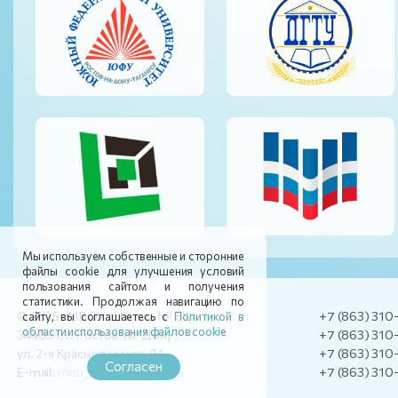
Мы используем собственные и сторонние
файлы cookie для улучшения условий
пользования сайтом и получения
статистики. Продолжая навигацию по
© 2025 МБОУ «Школа № 87»
+7 (863) 310
сайту, вы соглашаетесь с
Политикой в
области использования файлов cookie
344091, г. Ростов-на-Дону
+7 (863) 310
ул. 2-я Краснодарская, 94
+7 (863) 310
Согласен
E-mail:
mou_soch_87@mail.ru
+7 (863) 310