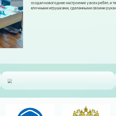
создал новогоднее настроение у всех ребят, и
елочными игрушками, сделанными своими рук