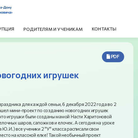
УПЦИЯ
КОНТАКТЫ
РОДИТЕЛЯМ И УЧЕНИКАМ
PDF
новогодних игрушек
раздника для каждой семьи, 6 декабря 2022 года во 2
рошел мини-проект по созданию новогодних игрушек
, что игрушки были созданы мамой Насти Харитоновой
 елочных шаров, сапожков и елочек. А сегодня на уроке
Ю.И.) все ученики 2 "У" класса расписали свои
место на классной елке! Такой необычный проект