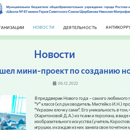
НОВОСТИ
АНТИКОРР
ГАНИЗАЦИИ
ДЕЯТЕЛЬНОСТЬ
Новости
рошел мини-проект по созданию 
06.12.2022
В преддверии Нового года – самого любимого п
"У" классе (кл.руководитель Мистейко И.Н.) п
"Украсим елочку сами". Его уникальность в том
(Харитоновой Д.А.) из ткани и поролона, в виде
изобразительного искусства (учитель Коростова 
игрушки, и каждая из них заняла свое почетное 