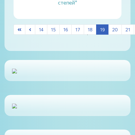
степей"
14
15
16
17
18
19
20
21
Страница 19 из 25